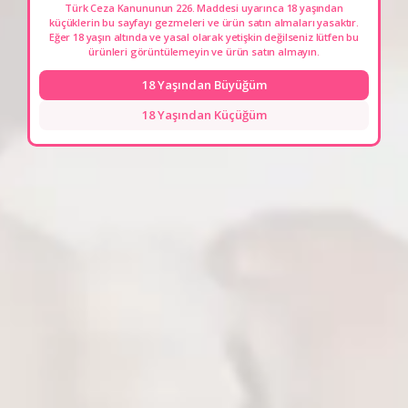
Türk Ceza Kanununun 226. Maddesi uyarınca 18 yaşından
küçüklerin bu sayfayı gezmeleri ve ürün satın almaları yasaktır.
Eğer 18 yaşın altında ve yasal olarak yetişkin değilseniz lütfen bu
ürünleri görüntülemeyin ve ürün satın almayın.
18 Yaşından Büyüğüm
18 Yaşından Küçüğüm