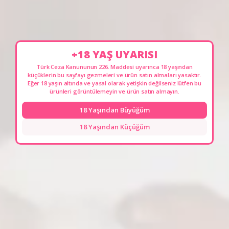
anlayışımızla Ankara'nın tüm ilçelerinde olduğu gibi Pursaklar’da da
profesyonel alışveriş deneyimi sağlamaya devam ediyoruz. Ankara
geneli 2 saatte jet teslimat hizmetimiz, Çankaya mağazamız ve
uzman ekibimizle ihtiyaç duyduğunuz desteği sunmaktan mutluluk
duyuyoruz.
+18 YAŞ UYARISI
Türk Ceza Kanununun 226. Maddesi uyarınca 18 yaşından
küçüklerin bu sayfayı gezmeleri ve ürün satın almaları yasaktır.
Eğer 18 yaşın altında ve yasal olarak yetişkin değilseniz lütfen bu
ürünleri görüntülemeyin ve ürün satın almayın.
18 Yaşından Büyüğüm
18 Yaşından Küçüğüm