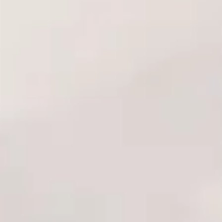
Bu nedenle tüm siparişler özel paketleme standartlarına uygun
olarak hazırlanır.
Paketlerin üzerinde ürün içeriğini belirten herhangi bir ifade
bulunmaz. Böylece kullanıcılarımız alışverişlerini tamamen gizlilik
içerisinde gerçekleştirebilir. Sipariş sürecinin her aşamasında müşteri
mahremiyetine önem verilmektedir.
Türkiye genelinde güvenilir bir sex shop platformu olarak tercih
edilmemizin en önemli nedenlerinden biri de müşteri gizliliğine
verdiğimiz önemdir.
Ankara Pursaklar’da Güvenilir Alışverişin Adresi
Ankara Pursaklar’da yaşayan kullanıcılar için güvenilir alışveriş, kaliteli
hizmet, gizli paketleme, profesyonel müşteri desteği ve hızlı
teslimat avantajlarını tek çatı altında sunuyoruz.
Erotikshop.com.tr olarak müşteri memnuniyetini esas alan hizmet