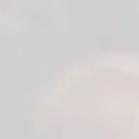
0
Anasayfa
Blog
>
>
Ankara Pursaklar Erotik Sex Shop Hizmetleri
Ankara Pursaklar Erotik Sex Shop Hizmetleri
Ankara Pursaklar Erotik Sex Shop –
Güvenilir Alışveriş, Gizli Paketleme ve
Hızlı Teslimat
Ankara’nın son yıllarda en hızlı gelişen ilçelerinden biri olan Pursaklar,
artan nüfusu ve modern yaşam yapısıyla birlikte online alışveriş
alışkanlıklarının yoğun olarak görüldüğü bölgeler arasında yer
almaktadır. Kullanıcıların güvenilir hizmet, hızlı teslimat ve kaliteli
ürün beklentileri her geçen gün artarken, profesyonel hizmet sunan
e-ticaret platformları daha fazla tercih edilmektedir.