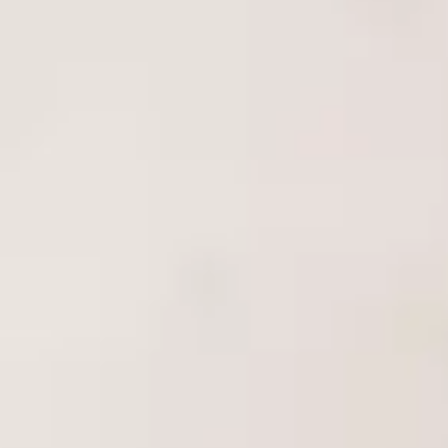
Çankaya Mağazamız ile Fiziksel Alışveriş
Deneyimi
Online alışverişin yanında fiziksel mağaza deneyimini tercih eden
müşterilerimiz için Ankara Çankaya’da hizmet veren mağazamız
bulunmaktadır.
Ankara Çankaya’da bulunan erotik seks shop mağazamız, ürünleri
yakından incelemek isteyen müşterilerimize profesyonel destek
sunmaktadır. Uzman ekibimiz ürün kategorileri hakkında bilgi
verirken, müşterilerimizin ihtiyaçlarına uygun çözümler sunmaktadır.
Bu sayede hem online alışveriş kolaylığını hem de mağaza
deneyimini bir arada sunarak kullanıcı memnuniyetini artırıyoruz.
Gizli Paketleme ve Müşteri Mahremiyeti
Müşterilerimizin önem verdiği konuların başında gizlilik gelmektedir.