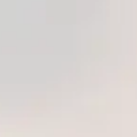
korunması konusunda yüksek güvenlik önlemleri uygulanmaktadır.
SSL korumalı altyapımız, güvenli ödeme sistemlerimiz ve deneyimli
müşteri destek ekibimiz sayesinde kullanıcılarımız alışverişlerini
güven içerisinde tamamlayabilmektedir.
Pursaklar’da Online Alışverişin Avantajları
Pursaklar gibi gelişen ve büyüyen ilçelerde yaşayan kullanıcılar için
online alışveriş önemli kolaylıklar sağlamaktadır. Geniş ürün
seçeneklerine tek platform üzerinden ulaşabilmek, zamandan
tasarruf etmek ve güvenli teslimat hizmetlerinden yararlanmak
kullanıcı deneyimini önemli ölçüde artırmaktadır.
Profesyonel bir seks shop deneyimi yaşamak isteyen
müşterilerimiz, kullanıcı dostu web sitemiz üzerinden kategorileri
detaylı şekilde inceleyebilir ve ihtiyaçlarına uygun seçenekleri
değerlendirebilir. Sürekli güncellenen ürün portföyümüz sayesinde
müşterilerimize daha fazla alternatif sunuyoruz.