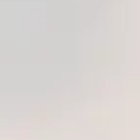
kullanılan silikon, ciltte kadifemsi ve yumuşak bir his bırakırken,
kolay temizlenebilir yapısıyla hijyeni garanti eder.
Vücut Sıcaklığına Uyum:
Özellikle anal plug gibi ürünlerde
kullanılan bazı silikon türleri, vücut sıcaklığına hızla uyum
sağlayarak maksimum konfor sunmak üzere tasarlanmıştır.
Her Kategoriye Yönelik Zengin Ürün Yelpazesi
Bswish, vibratörlerden penis halkalarına, anal oyuncaklardan Kegel
egzersiz setlerine kadar cinsel aksesuarlar pazarının birçok temel
kategorisinde yenilikçi ve fonksiyonel ürünler sunar. Markanın her bir
serisi, farklı bir haz amacına hizmet eder.
1. Vibratör Serileri: Çift Fonksiyon ve Çeşitlilik
Bswish'in vibratörleri, zengin fonksiyonları ve ergonomik
tasarımlarıyla öne çıkar: