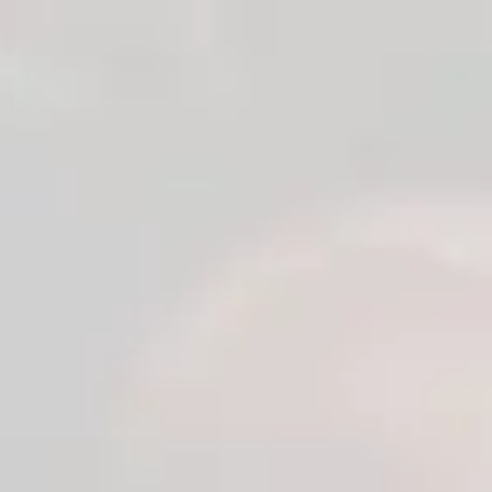
0
Anasayfa
Blog
>
>
Bswish Türkiye Satış Mağazası
Bswish Türkiye Satış Mağazası
Bswish: Her Ruh Hâline Uygun, Şık ve
Erişilebilir Haz
Bswish Türkiye Satış Mağazası
olarak, cinsel oyuncak pazarında
2007 yılından bu yana uluslararası bir lider olan
Bswish
markasını
sizlere sunmaktan heyecan duyuyoruz. Bswish, sevimli, uygun fiyatlı
ve yüksek kaliteli kişisel masaj aletleriyle tanınır. Markanın temel
felsefesi, her bir kullanıcının anlık ruh haline ve arzusuna uygun, stil
sahibi ve tatmin edici ürünler tasarlamaktır. İster nazik bir uyarım,
ister yaramaz bir keşif peşinde olun; Bswish'in isimlendirme