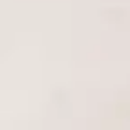
2. Partner ve Erkek Haz Ürünleri
Bswish, çift oyunları ve erkek hazzı için de özel olarak tasarlanmış
aksesuarlara sahiptir:
Bcharmed Serisi (Titreşimli Penis Halkaları):
Masaj işlevine
sahip silikon halkalar, ereksiyonu desteklerken, aynı zamanda
partnerin klitoral bölgesini de uyarabilen titreşim fonksiyonları
sunar.
Bfit Serisi (Kegel Egzersiz Topları):
Kas gücünü artırmaya
yönelik silikon Kegel egzersiz setleri, cinsel sağlığın ve kontrolün
iyileştirilmesine yardımcı olur.
3. Anal Keşif Ürünleri
Anal haz kategorisinde de iddialı olan Bswish, güvenli ve heyecan
verici ürünler sunar: