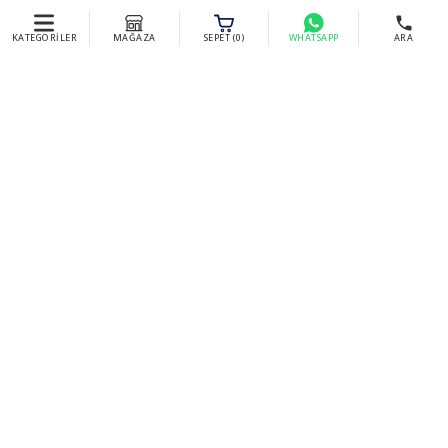
KATEGORİLER
MAĞAZA
SEPET (
0
)
WHATSAPP
ARA
Erotik Shop Blog
Tümünü Gör