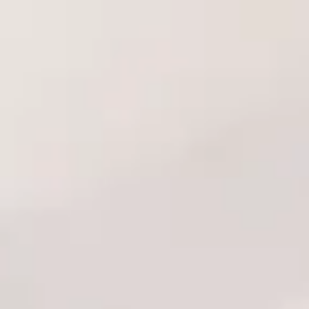
Bfilled Serisi (Anal Pluglar ve Vibratörler):
Bfilled Classic
Vibratörlü Anal Plug
ve
Bfilled Uzaktan Kumandalı Anal
Vibratör
gibi ürünler, hem P-noktasını hedefleyen titreşimli
stimülasyon hem de konforlu bir dolgunluk hissi sağlar.
Neden Bswish Ürünlerini Tercih Etmelisiniz?
Bswish Türkiye Satış Mağazası
olarak, Bswish'in uluslararası
alanda kanıtlanmış kalitesini ve yenilikçi ruhunu takdir ediyoruz. Bu
markayı seçmek, cinsel yaşamınızda şu avantajları elde etmeniz
anlamına gelir:
Çok Yönlülük:
Her ruh haline ve her türlü cinsel keşfe uygun
geniş ürün çeşitliliği.
Yüksek Güvenlik:
Tüm ürünlerde yüzde 100 vücut dostu,
hijyenik ve nonporous silikon kullanımı.
İnovatif Fonksiyonlar:
Çift motor, uzaktan kumanda ve vücut