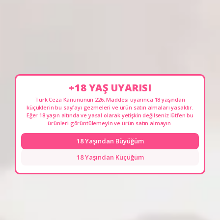
sıcaklığına uyum gibi ileri özellikler.
Erişilebilir Lüks:
Kaliteden ödün vermeyen, ancak bütçe dostu
fiyatlandırma.
Bswish, cinsel tatmin yolculuğunuzda size eşlik edecek, şık,
eğlenceli ve güvenilir bir markadır. Koleksiyonumuzu keşfederek,
kendi cinsel arzularınızın yöneticisi olabilirsiniz.
+18 YAŞ UYARISI
Türk Ceza Kanununun 226. Maddesi uyarınca 18 yaşından
küçüklerin bu sayfayı gezmeleri ve ürün satın almaları yasaktır.
www.erotikshop.com.tr/bswish linke tıklayıp ürünleri
Eğer 18 yaşın altında ve yasal olarak yetişkin değilseniz lütfen bu
inceleyebilirsiniz!
ürünleri görüntülemeyin ve ürün satın almayın.
18 Yaşından Büyüğüm
18 Yaşından Küçüğüm