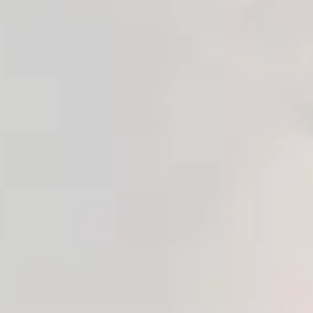
The Anal Fantasy Jewellery Gold Kırmızı Taşlı Metal Anal
Plug-Small
Ürün Kodu:
EAF4174-3
5
(
1
)
₺ 349.00
Havale ile %
5
İndirimli:
₺ 331.55