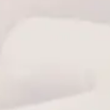
Sepete Ekle
7/24 Canlı
Hızlı Kargo
Güvenli Ödeme
Destek
Hızlı kargo seçeneği ile
Kart bilgileriniz bizimle
teslimat
güvende
Sizin için buradayız
E-Bülten
Bültenimize Üye Olun! Tüm İndirim ve Fırsatlardan İlk Sizin Haberiniz
Olsun!
KAYDOL