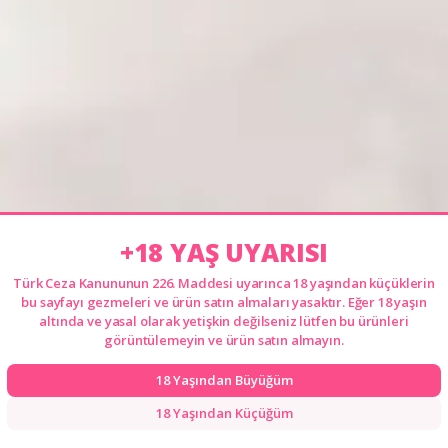
aftına titreşimler gönderen özel bir tasarıma sahiptir. 7 far
trol edilebilen bu özellik, partnerinizle birlikte keşif y
nizi daha da özel kılar.
+18 YAŞ UYARISI
Türk Ceza Kanununun 226. Maddesi uyarınca 18 yaşından küçüklerin
bu sayfayı gezmeleri ve ürün satın almaları yasaktır. Eğer 18 yaşın
altında ve yasal olarak yetişkin değilseniz lütfen bu ürünleri
emizlik ve bakım kolaylığı sağlar.
görüntülemeyin ve ürün satın almayın.
anım imkanı sunar, böylece kesintisiz zevk deneyimi yaşars
18 Yaşından Büyüğüm
18 Yaşından Küçüğüm